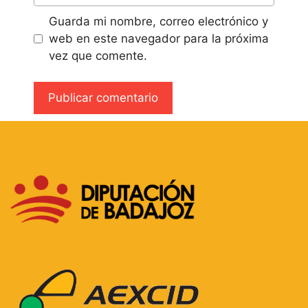
Guarda mi nombre, correo electrónico y
web en este navegador para la próxima
vez que comente.
A
l
t
e
r
n
a
t
i
v
e