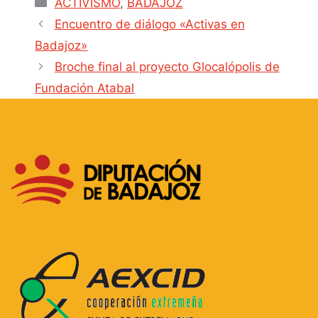
ACTIVISMO
,
BADAJOZ
Encuentro de diálogo «Activas en
Badajoz»
Broche final al proyecto Glocalópolis de
Fundación Atabal