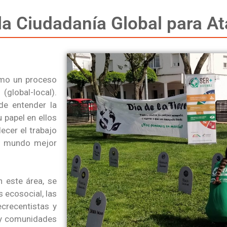
la Ciudadanía Global para At
omo un proceso
global-local).
de entender la
 papel en ellos
lecer el trabajo
un mundo mejor
n este área, se
 ecosocial, las
crecentistas y
a y comunidades