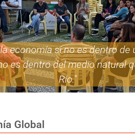
a economía si no es dentro de u
 no es dentro del medio natural q
Río."
ía Global