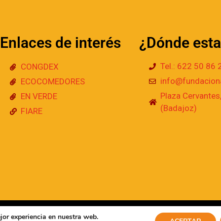
Enlaces de interés
¿Dónde est
Tel.: 622 50 86 
CONGDEX
info@fundaciona
ECOCOMEDORES
Plaza Cervantes,
EN VERDE
(Badajoz)
FIARE
ados
jor experiencia en nuestra web.