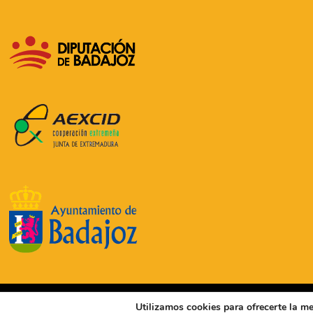
© 2024
• Fundación Atabal | Todos los derechos reserv
Utilizamos cookies para ofrecerte la me