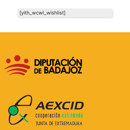
[yith_wcwl_wishlist]