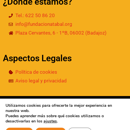
¿Dónde estamos?
Tel.: 622 50 86 20
info@fundacionatabal.org
Plaza Cervantes, 6 - 1ºB, 06002 (Badajoz)
Aspectos Legales
Política de cookies
Aviso legal y privacidad
© 2024
• Fundación Atabal | Todos los derechos
Utilizamos cookies para ofrecerte la mejor experiencia en
reservados
nuestra web.
Puedes aprender más sobre qué cookies utilizamos o
desactivarlas en los
ajustes
.