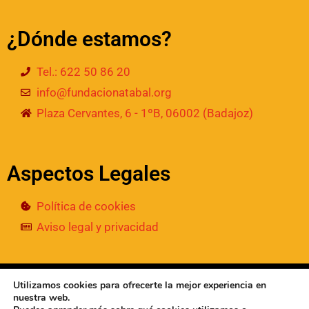
¿Dónde estamos?
Tel.: 622 50 86 20
info@fundacionatabal.org
Plaza Cervantes, 6 - 1ºB, 06002 (Badajoz)
Aspectos Legales
Política de cookies
Aviso legal y privacidad
© 2024
• Fundación Atabal | Todos los derechos
Utilizamos cookies para ofrecerte la mejor experiencia en
reservados
nuestra web.