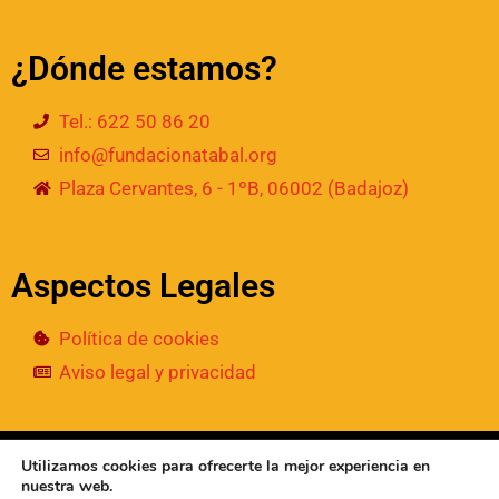
¿Dónde estamos?
Tel.: 622 50 86 20
info@fundacionatabal.org
Plaza Cervantes, 6 - 1ºB, 06002 (Badajoz)
Aspectos Legales
Política de cookies
Aviso legal y privacidad
© 2024
• Fundación Atabal | Todos los derechos
Utilizamos cookies para ofrecerte la mejor experiencia en
reservados
nuestra web.