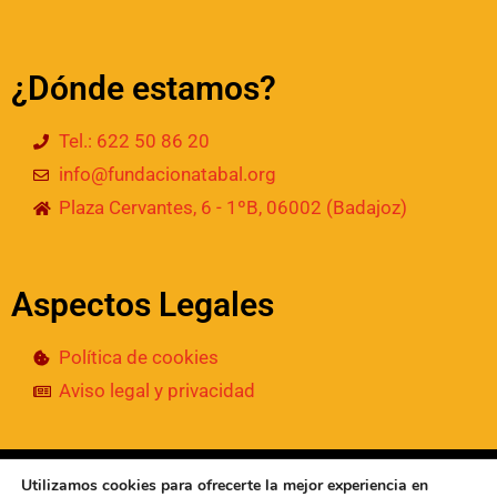
¿Dónde estamos?
Tel.: 622 50 86 20
info@fundacionatabal.org
Plaza Cervantes, 6 - 1ºB, 06002 (Badajoz)
Aspectos Legales
Política de cookies
Aviso legal y privacidad
© 2024
• Fundación Atabal | Todos los derechos
Utilizamos cookies para ofrecerte la mejor experiencia en