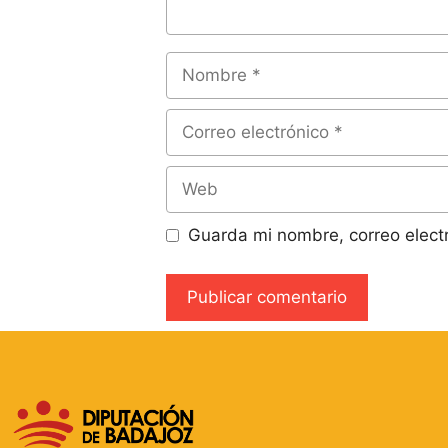
Guarda mi nombre, correo elect
A
l
t
e
r