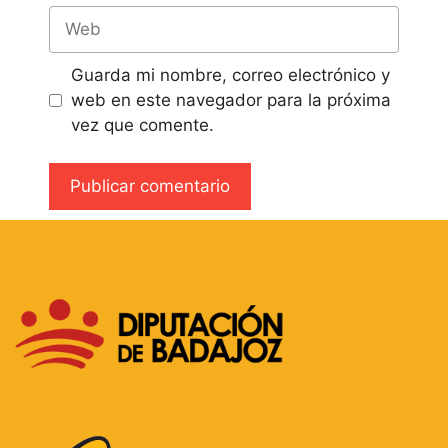
Guarda mi nombre, correo electrónico y
web en este navegador para la próxima
vez que comente.
A
l
t
e
r
n
a
t
i