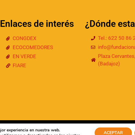
Enlaces de interés
¿Dónde est
Tel.: 622 50 86 
CONGDEX
info@fundaciona
ECOCOMEDORES
Plaza Cervantes,
EN VERDE
(Badajoz)
FIARE
ados
jor experiencia en nuestra web.
ACEPTAR