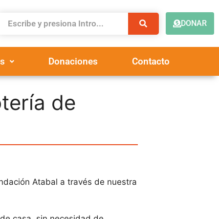
DONAR
s
Donaciones
Contacto
tería de
undación Atabal a través de nuestra
sde casa, sin necesidad de