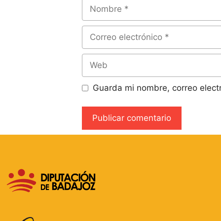
Guarda mi nombre, correo elect
A
l
t
e
r
n
a