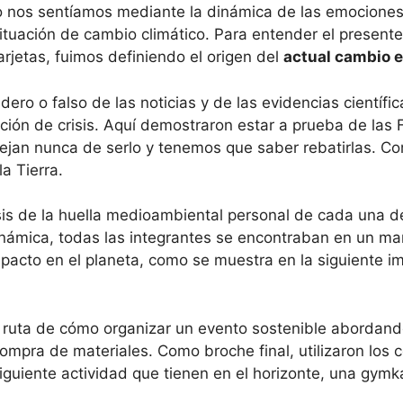
os sentíamos mediante la dinámica de las emociones y
ituación de cambio climático. Para entender el present
rjetas, fuimos definiendo el origen del
actual cambio e
ero o falso de las noticias y de las evidencias científ
uación de crisis. Aquí demostraron estar a prueba de l
dejan nunca de serlo y tenemos que saber rebatirlas. C
a Tierra.
sis de la huella medioambiental personal de cada una d
a dinámica, todas las integrantes se encontraban en un m
pacto en el planeta, como se muestra en la siguiente i
a ruta de cómo organizar un evento sostenible abordand
a compra de materiales. Como broche final, utilizaron los
iguiente actividad que tienen en el horizonte, una gymk