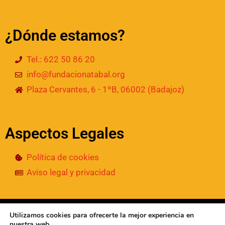
¿Dónde estamos?
Tel.: 622 50 86 20
info@fundacionatabal.org
Plaza Cervantes, 6 - 1ºB, 06002 (Badajoz)
Aspectos Legales
Política de cookies
Aviso legal y privacidad
© 2024
• Fundación Atabal | Todos los derechos
Utilizamos cookies para ofrecerte la mejor experiencia en
reservados
nuestra web.