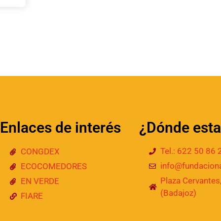
Enlaces de interés
¿Dónde est
Tel.: 622 50 86 
CONGDEX
info@fundaciona
ECOCOMEDORES
Plaza Cervantes,
EN VERDE
(Badajoz)
FIARE