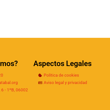
amos?
Aspectos Legales
20
Política de cookies
tabal.org
Aviso legal y privacidad
 6 - 1ºB, 06002