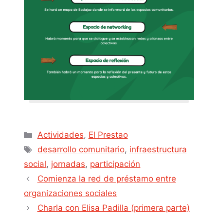
Actividades
,
El Prestao
desarrollo comunitario
,
infraestructura
social
,
jornadas
,
participación
Comienza la red de préstamo entre
organizaciones sociales
Charla con Elisa Padilla (primera parte)