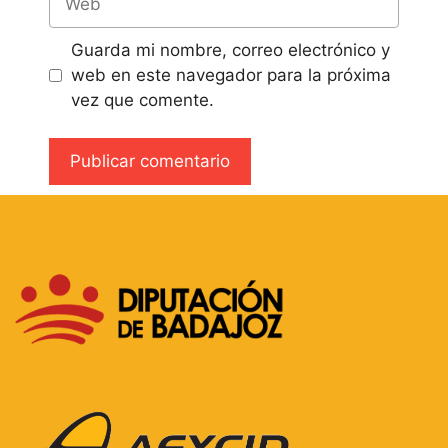
Guarda mi nombre, correo electrónico y
web en este navegador para la próxima
vez que comente.
A
l
t
e
r
n
a
t
i
v