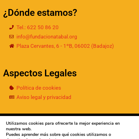
¿Dónde estamos?
Tel.: 622 50 86 20
info@fundacionatabal.org
Plaza Cervantes, 6 - 1ºB, 06002 (Badajoz)
Aspectos Legales
Política de cookies
Aviso legal y privacidad
© 2024
• Fundación Atabal | Todos los derechos
Utilizamos cookies para ofrecerte la mejor experiencia en
reservados
nuestra web.
Puedes aprender más sobre qué cookies utilizamos o