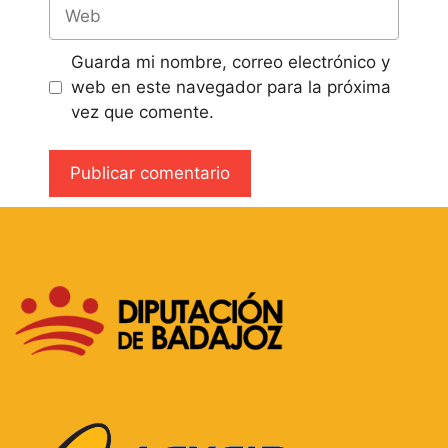
Guarda mi nombre, correo electrónico y
web en este navegador para la próxima
vez que comente.
A
l
t
e
r
n
a
t
i
v